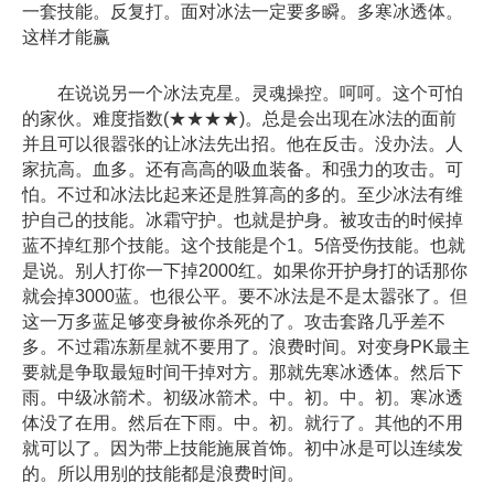
一套技能。反复打。面对冰法一定要多瞬。多寒冰透体。
这样才能赢
在说说另一个冰法克星。灵魂操控。呵呵。这个可怕
的家伙。难度指数(★★★★)。总是会出现在冰法的面前
并且可以很嚣张的让冰法先出招。他在反击。没办法。人
家抗高。血多。还有高高的吸血装备。和强力的攻击。可
怕。不过和冰法比起来还是胜算高的多的。至少冰法有维
护自己的技能。冰霜守护。也就是护身。被攻击的时候掉
蓝不掉红那个技能。这个技能是个1。5倍受伤技能。也就
是说。别人打你一下掉2000红。如果你开护身打的话那你
就会掉3000蓝。也很公平。要不冰法是不是太嚣张了。但
这一万多蓝足够变身被你杀死的了。攻击套路几乎差不
多。不过霜冻新星就不要用了。浪费时间。对变身PK最主
要就是争取最短时间干掉对方。那就先寒冰透体。然后下
雨。中级冰箭术。初级冰箭术。中。初。中。初。寒冰透
体没了在用。然后在下雨。中。初。就行了。其他的不用
就可以了。因为带上技能施展首饰。初中冰是可以连续发
的。所以用别的技能都是浪费时间。