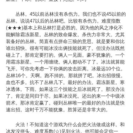
丛林。45以前丛林没有杀伤力。我们也不说45以前的
丛林。说说47以后的丛林吧。比较有杀伤力。难度指数
(★★★)基本上和丛林打是必胜的。因为他的风之净化不
能解除霜冻新星。丛林的致命爆发。杀伤力非常大。尤其
装备好的丛林。简直有点拼命三狼的意思。就是要和你比
谁出招快。很有可能冰没出俩技能就死了。但没办法既然
碰上了。那肯定要打的。俩人一见面。豪不犹豫的。一个
用霜冻新星。一个用缠绕。俩人都动不了了。冰法就算能
飞开。可你先考虑一下你俩的攻击距离。冰最远10个位。
丛林16个。天啊。跑不掉的。那就拼了吧。冰出招很慢。
血也不多。抗不了丛林几下。最好的办法。霜冻新星。寒
冰透体。下雨。如果这三个技能之后冰就死了。那没办法
了。肯定是同归于尽。如果冰没死。还出的来一个中级冰
箭术。那冰肯定赢了。碰到丛林唯一的最好的办法就是快
速出招。这时千万不能犹豫。胜算还是非常大的。
火法！不知道这个游戏为什么会把火法做成这样。和
冰发没拼头。难度系数(☆)见到火法。他可能会定你一