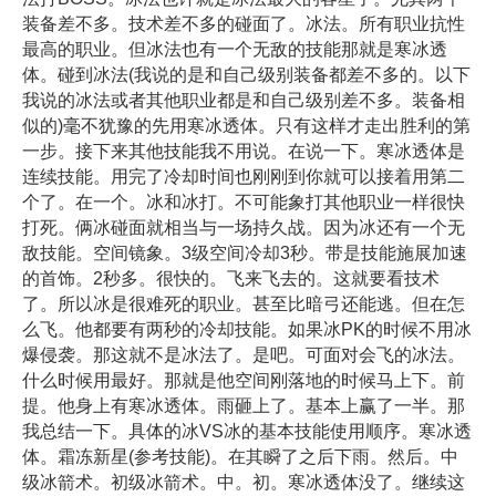
装备差不多。技术差不多的碰面了。冰法。所有职业抗性
最高的职业。但冰法也有一个无敌的技能那就是寒冰透
体。碰到冰法(我说的是和自己级别装备都差不多的。以下
我说的冰法或者其他职业都是和自己级别差不多。装备相
似的)毫不犹豫的先用寒冰透体。只有这样才走出胜利的第
一步。接下来其他技能我不用说。在说一下。寒冰透体是
连续技能。用完了冷却时间也刚刚到你就可以接着用第二
个了。在一个。冰和冰打。不可能象打其他职业一样很快
打死。俩冰碰面就相当与一场持久战。因为冰还有一个无
敌技能。空间镜象。3级空间冷却3秒。带是技能施展加速
的首饰。2秒多。很快的。飞来飞去的。这就要看技术
了。所以冰是很难死的职业。甚至比暗弓还能逃。但在怎
么飞。他都要有两秒的冷却技能。如果冰PK的时候不用冰
爆侵袭。那这就不是冰法了。是吧。可面对会飞的冰法。
什么时候用最好。那就是他空间刚落地的时候马上下。前
提。他身上有寒冰透体。雨砸上了。基本上赢了一半。那
我总结一下。具体的冰VS冰的基本技能使用顺序。寒冰透
体。霜冻新星(参考技能)。在其瞬了之后下雨。然后。中
级冰箭术。初级冰箭术。中。初。寒冰透体没了。继续这