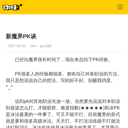
专区_《魔界》
>
经验心得
>
正文
新魔界PK谈
2007-08-20
very good帅
已经玩魔界很长时间了，现在来总结下PK经验。
PK很多人的经验都很多。都有自己对各职业的方法。
我只是想说说自己的想法。写的好不好。别砸我鸡蛋。
^_^
说到pk对其他职业先放一放。当然要先说说对本职业
到底该怎么打。才能获胜。难度指数(★★★★★)和冰PK
是冰法最累的一件事了。可又不能不打。目前魔界的形式
就是要和很多高级冰法。天天打。不打没法练级不打就没
法打BOSS。冰法也许就是冰法最大的客星了。尤其两个