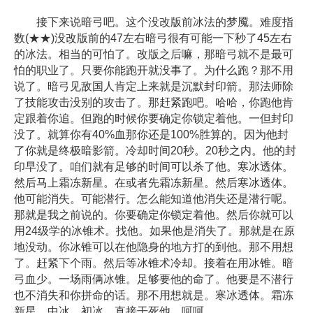
接下来说暗弓吧。这个没改版前冰法的梦魇。难度指
数(★★)没改版前的47左右暗弓很有可能一下秒了45左右
的冰法。相当的可怕了。改版之后嘛，那暗弓就不是最可
怕的职业了。只要你能跑开就没事了。为什么跑？那不用
说了。暗弓见敌国人肯定上来就是沉默封印箭。那法师除
了技能攻击没别的攻击了。那赶紧跑吧。哈哈，你跑他肯
定跟着你追。但跑的时候你要确定你锁定着他。一但封印
没了。就算你有40%血那你还是100%胜算的。因为他封
了你就是终极暗影箭。冷却时间20秒。20秒之内。他的封
印早没了。咱们就有足够的时间可以杀了他。寒冰透体。
然后马上霜冻新星。在或者先霜冻新星。然后寒冰透体。
他可能消失。可能潜行。怎么能知道他消失还是潜行呢。
那就是我之前说的。你要确定你锁定着他。然后你就可以
用24级学的冰锥术。找他。如果他是消失了。那就是在原
地没动。你冰锥可以在他隐身的地方打的到他。那不用想
了。赶紧下个雨。然后等冰锥术冷却。接着在用冰锥。暗
弓血少。一场雨俩冰锥。足够要他的命了。他要是不潜行
也不消失和你拼命的话。那不用想就是。寒冰透体。霜冻
新星。中冰。初冰。直接干死他。呵呵