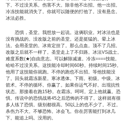
下。不过没关系。伤害不大。除非他不出招。他一出招。
冷冻技能就消失了。你就可以随便的打他了。没有悬念。
冰法必胜。
恐惧，圣堂。我想放一起说。这俩职业。对冰法也是
没有挑战的。没改版之前的圣堂。还是挺猛的。晕上冰
法。会用圣堂的。冰肯定挂了。那么点血。顶不了几招。
改版之后就不一样了。圣堂走上了不归路。冰法VS战士。
难度系数(★)自由意志。可以解除减速。冷冻====技能。
哈哈不过没关系。这技能冷却时间60秒。持续时间15秒。
他用了这技能你就跑。不停的跑也不出招。等他技能没
了。回头就霜冻新星。寒冰透体。下雨。初级。中级。冰
箭术。不停的循环。你赢了。如果你运气不好。出现抗性
状态。那接着在跑15秒。在霜冻。呵呵。定上他就赢。恐
惧。传说中的恐惧战将45之后恐怖的不得了。这样就有很
多人练了恐惧。级别都很高。50以上的也不少了。不过。
杀伤力不大。不够恐怖。冰会飞。你在厉害能打到冰几
下。能追上吗。没用的。