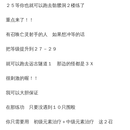
２５等你也就可以跑去骷髅洞２楼练了
重点来了！！
有召唤亡灵射手的人 如果想冲等的话
把等级提升到２７－２９
就可以跑去远古隧道１ 那边的怪都是３Ｘ
很刺激的喔！！
我可以大胆保证
在那练功 只要没遇到１０只围殴
你只需要用 初级元素治疗＋中级元素治疗 这２召