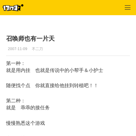
专区_《魔界》
>
召唤心得
>
正文
召唤师也有一片天
2007-11-09
不二刀
第一种：
就是用内挂 也就是传说中的小帮手＆小护士
随便找个点 你就直接给他挂到转植吧！！
第二种：
就是 乖乖的接任务
慢慢熟悉这个游戏