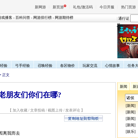
新网游
新页游
礼包/激活码
今日开服
热门页游
游戏播客
-
百科问答
-
网游排行榜
-
网游期待榜
|
通行证
册
魔兽
天堂
经验
弓手经验
召唤经验
各区物价
玩家交流
心情故事
任务
王权与
> 正文
新闻
新
老朋友们你们在哪?
[
新闻
]
5 【
加入收藏
/
文章投稿
/
截图上传
/
发表评论
】
[
新闻
]
[
新闻
]
[
新闻
]
[
娱乐
]
因离我而去