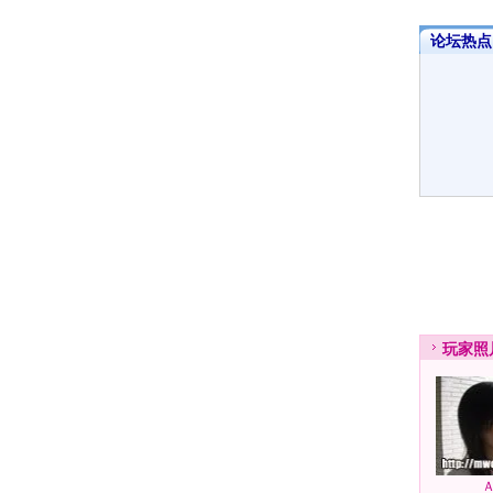
论坛热点·
玩家
照