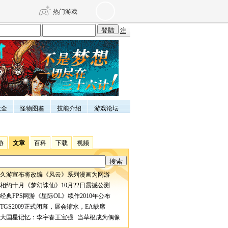
热门游戏
注
DNF
传奇4
剑网3旗舰版
新天龙八部
大全
怪物图鉴
技能介绍
游戏论坛
自由
诛仙世界
仙剑世界
游
文章
百科
下载
视频
久游宣布将改编《风云》系列漫画为网游
相约十月《梦幻诛仙》10月22日震撼公测
经典FPS网游《星际OL》续作2010年公布
TGS2009正式闭幕，展会缩水，EA缺席
大国星记忆：李宇春王宝强 当草根成为偶像