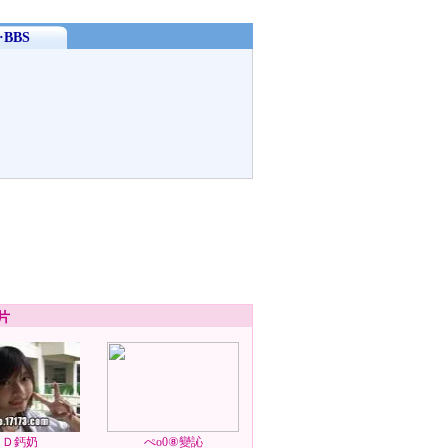
BBS
片
ＡＤ鈣奶
ぺo0⑧變訫