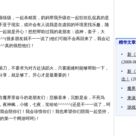
练级，一起杀精英，奶妈带我升级在一起狂吹乱侃真的是
不亚于现实，或许会有人说我是在虚拟的环境里找乐趣，随
一起就是开心！想想帮助过我的老朋友：战神，套子，大
^^^(很多朋友就不一一说了)他们可能不会再回来了，我会记
精华文章
^^真的很想他们！
新《
(2008-0
刀，不要求为对方赴汤蹈火，只要困难时能够帮助一下，
新《
分享，就足够了。开心才是最重要的！
出！
(2
魔界
魔界里奋斗的老朋友们：悲极喜来，沉默是金，不死鸟
来谈
夜神枫，小猪，七夜，笑哈哈^^^^^^(还是不一一说了，呵
游戏
^^^我会陪你们！我会珍惜你们！我也希望你们陪我一起坚持，
的第一个网游呵呵)！