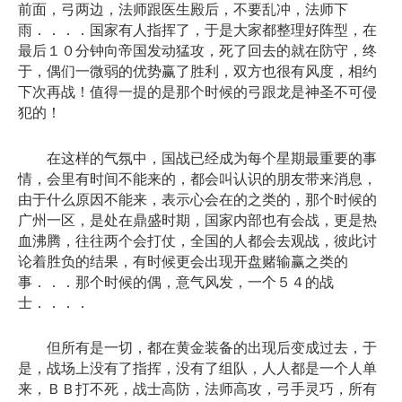
前面，弓两边，法师跟医生殿后，不要乱冲，法师下
雨．．．．国家有人指挥了，于是大家都整理好阵型，在
最后１０分钟向帝国发动猛攻，死了回去的就在防守，终
于，偶们一微弱的优势赢了胜利，双方也很有风度，相约
下次再战！值得一提的是那个时候的弓跟龙是神圣不可侵
犯的！
在这样的气氛中，国战已经成为每个星期最重要的事
情，会里有时间不能来的，都会叫认识的朋友带来消息，
由于什么原因不能来，表示心会在的之类的，那个时候的
广州一区，是处在鼎盛时期，国家内部也有会战，更是热
血沸腾，往往两个会打仗，全国的人都会去观战，彼此讨
论着胜负的结果，有时候更会出现开盘赌输赢之类的
事．．．那个时候的偶，意气风发，一个５４的战
士．．．．
但所有是一切，都在黄金装备的出现后变成过去，于
是，战场上没有了指挥，没有了组队，人人都是一个人单
来，ＢＢ打不死，战士高防，法师高攻，弓手灵巧，所有