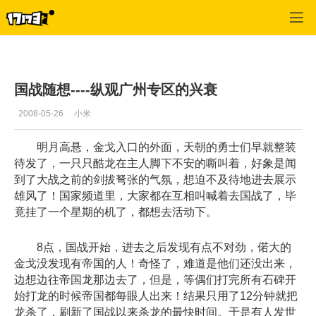
专区_《魔界》
>
心情故事
>
正文
国战随想----纵观广州专区的兴衰
2008-05-26
小米
明月高悬，金戈入口的外面，天朝的勇士们早就整装
待发了，一只只酷龙在主人脚下不安的嘶叫着，好象是闻
到了大战之前的剑拔弩张的气氛，想迫不及待地进去展示
雄风了！国家频道里，大家都在互相叫喊着去国战了，毕
竟挂了一个星期的机了，都想去活动下。
8点，国战开始，进去之后发现有点不对劲，偌大的
金戈没发现有帝国的人！奇怪了，难道是他们还没出来，
边想边往帝国龙那边去了，但是，等偶们打完所有石碑开
始打龙的时候帝国都每眼人出来！结果只用了12分钟就把
龙杀了，刷新了国战以来杀龙的最快时间。于是有人发世