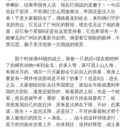
界喇叭，结果帝国有人说，现在打国战的是傻子！一句话
击起千层浪，不管偶们怎么用激将法，帝国还是没人出
来！于是大家都回去了，偶骑着龙到处走，来到偶们守护
龙的旁边，它见证了广州区的辉煌，现在也见证了他的衰
落，但它每个星期6还是在这里坚持着，它也希望有一天
能够见到广州区的重新兴起吧。偶望着它期盼的眼神，不
禁沉思，脑子里浮现第一次国战的情景。
那个时候偶44级的战士，骑着一只易武<现在都绝种
了的稀有动物>来到金戈，好多人呀，真可谓人山人海，
有骑水月的，偶尔一只灭蒙都会引起别人的羡慕，谁身上
要是有一两件传说那就是不得了的事了！也是8点，进去
之后，大家都组好队去往帝国那边，谁知在半路就遇到帝
国的大部队，速度还挺快的，骑着易武上前，先是一个眩
晕，然后是破甲术，重斩，看着对方掉血就要死了，哈，
突然发现自己的血狂掉，原来是法师在下雨，不好，赶紧
退，医生＋＋血也没用，还是挂了，不甘的看着刚才那个
敌人被他们的医生＋＋满血。。。战斗就这样持续进行，
双方的功勋在交替上升，你来我往，保持好阵型，战士最