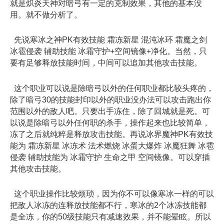
就是炽炎天神对暗弓有一定的克制效果，其他的基本没
用。就不做分析了。
先说寒冰之神PK有效技能 霜冻新星 混沌冰环 霜魔之剑
冰雹侵袭 辅助技能 冰霜守护+空间镜像+净化。当然，只
要有足够释放技能时间，中间可以追加其他攻击技能。
这个职业可以说是除暗弓以外的任何职业都比较头疼的，
除了暗弓30的技能封印以外的职业没办法可以攻击跑出你
范围以外的敌人吧。只要出手冻住，除了回城就是死。可
以说是除暗弓以外任何职的杀手，操作起来也比较简单，
冻了之后就纯粹是释放攻击技能。再说冰界魔神PK有效技
能为 霜冻新星 冰冻术 法术燃烧 冰蛋大爆炸 冰魔狂舞 冰雹
侵袭 辅助技能为 冰霜守护 生命之甲 空间镜像。可以穿插
其他攻击技能。
这个职业操作比较烦琐，因为你不可以像寒冰一样的可以
把敌人冰冻的连释放技能都不行，寒冰的2个冰冻技能都
是全冻，你的50级技能只有减速效果，并不能晕眩。所以