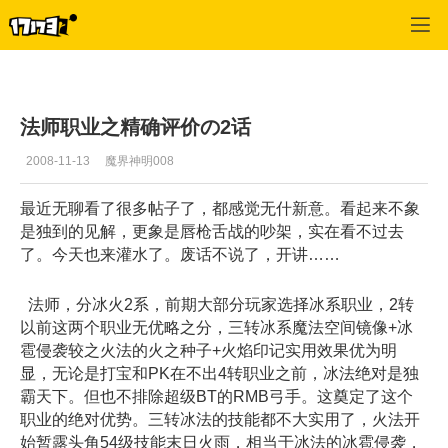
专区_《魔界》
>
法师心得
>
正文
法师职业之精确评价の2话
2008-11-13
魔界神明008
最近无聊看了很多帖子了，都感觉无什新意。看起来不象
是独到的见解，更象是唇枪舌战的吵架，实在看不过去
了。今天也来灌水了。废话不说了，开讲……
法师，分冰火2系，前期大部分玩家选择冰系职业，2转
以前这两个职业无优略之分，三转冰系魔法空间镜像+冰
雹侵袭较之火法的火之种子+火焰印记实用效果优为明
显，无论是打宝和PK在不出4转职业之前，冰法绝对是独
霸天下。但也不排除超级BT的RMB弓手。这奠定了这个
职业的绝对优势。三转冰法的技能都不大实用了，火法开
始暂露头角54级技能末日火雨，相当于冰法的冰雹侵袭，