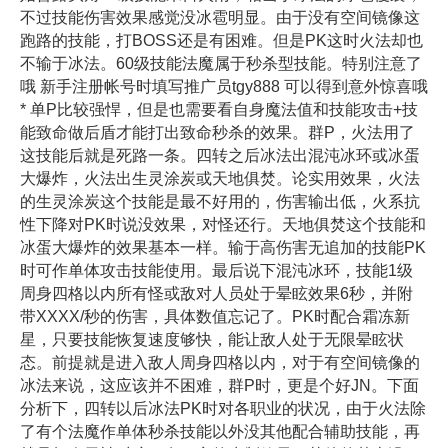
不过技能伤害效果感觉没冰雹明显。由于没有空间镜像这
跑路的技能，打BOSS还是有困难。但是PK这时火法却也
不输于冰法。60级技能法魔属于秒杀型技能。特别注意了
哦 新手注册帐号时填写推广员tgy888 可以得到意外惊喜哦
* 单P比较强悍，但是也需要看自身魔法值和技能攻击+技
能致命做后盾才能打出致命秒杀的效果。群P，火法用了
这技能后就是死路一条。四转之后冰法出混沌冰环或冰蛋
大爆炸，火法出生灵涂炭或天地俱焚。论实用效果，火法
的生灵涂炭这个技能是最不好用的，伤害输出低，火系抗
性下降对PK时说没效果，对怪还行。天地俱焚这个技能和
冰蛋大爆炸的效果基本一样。输于高伤害无追加的技能PK
时可作单体攻击技能使用。最后说下混沌冰环，技能1级
周身四格以内所有怪或敌对人员处于晕眩效果6秒，并附
带XXXX/秒的伤害，具体数值忘记了。PK时配合霜冻新
星，只要技能恢复速度够快，能让敌人处于无限晕眩状
态。前提就是进入敌人周身四格以内，对于有空间镜像的
冰法来说，这应该并不困难，群P时，更是个好JN。下面
分析下，四转以后冰法PK时对各职业的状况，由于火法除
了有个法魔作单体秒杀技能以外没其他配合辅助技能，再